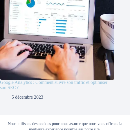
Google Analytics : Comment suivre son traffic et optimiser
son SEO?
5 décembre 2023
Accueil
A propos
Mentions Légales
Politique de confidentialité
Nous utilisons des cookies pour nous assurer que nous vous offrons la
meilleure expérience possible sur notre site.